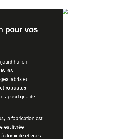
on pour vos
jourd’hui en
us les
ges, abris et
et
robustes
 rapport qualité-
, la fabrication est
e est livrée
 à domicile et vous