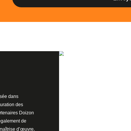
isée dans
auration des
rtenaires Doizon
également de
maîtrise d’œuvre.