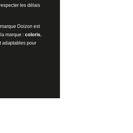
especter les délais
a marque Doizon est
 la marque :
coloris
,
t adaptables pour