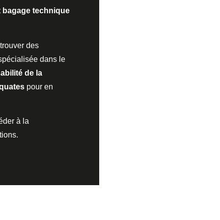
t bagage technique
 trouver des
spécialisée dans le
sabilité de la
équates
pour en
éder à la
tions.