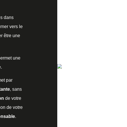
s dans
rner vers le
r être une
permet une
.
et par
tante
, sans
on
de votre
ion de votre
onsable
.