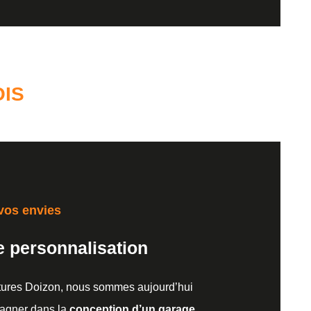
IS
vos envies
e personnalisation
uctures Doizon, nous sommes aujourd’hui
agner dans la
conception d’un garage