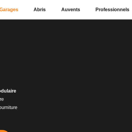
Garages
Abris
Auvents
Professionnels
s
dulaire
re
urniture