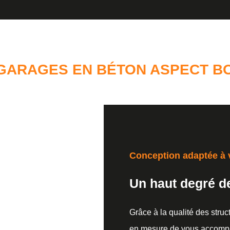
GARAGES EN BÉTON ASPECT BO
Conception adaptée à 
Un haut degré d
Grâce à la qualité des str
en mesure de vous accomp